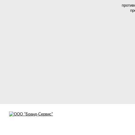
против
пр