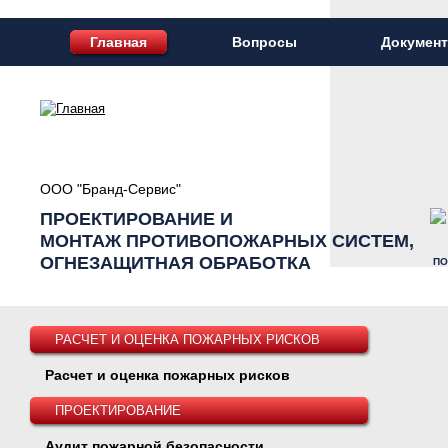
Главная
Вопросы
Докумен
ООО "Бранд-Сервис"
ПРОЕКТИРОВАНИЕ И
МОНТАЖ ПРОТИВОПОЖАРНЫХ СИСТЕМ,
ОГНЕЗАЩИТНАЯ ОБРАБОТКА
ПО
РАСЧЕТ И ОЦЕНКА ПОЖАРНЫХ РИСКОВ
Расчет и оценка пожарных рисков
ПРОЕКТИРОВАНИЕ
Аудит пожарной безопасности