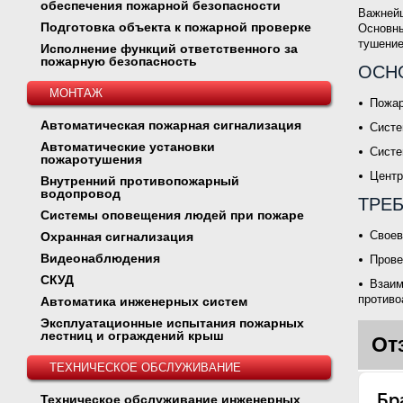
обеспечения пожарной безопасности
Важнейш
Подготовка объекта к пожарной проверке
Основны
тушение
Исполнение функций ответственного за
пожарную безопасность
ОСН
МОНТАЖ
Пожар
Автоматическая пожарная сигнализация
Систе
Автоматические установки
Систе
пожаротушения
Центр
Внутренний противопожарный
водопровод
ТРЕ
Системы оповещения людей при пожаре
Своев
Охранная сигнализация
Видеонаблюдения
Прове
СКУД
Взаим
противо
Автоматика инженерных систем
Эксплуатационные испытания пожарных
лестниц и ограждений крыш
От
ТЕХНИЧЕСКОЕ ОБСЛУЖИВАНИЕ
Техническое обслуживание инженерных