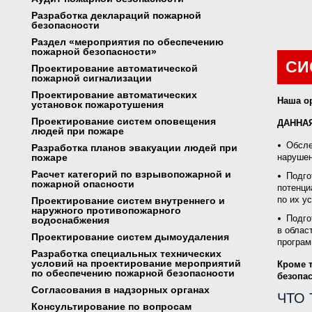
Разработка деклараций пожарной
безопасности
Раздел «мероприятия по обеспечению
пожарной безопасности»
СИ
Проектирование автоматической
пожарной сигнализации
Проектирование автоматических
Наша ор
установок пожаротушения
Проектирование систем оповещения
ДАННАЯ
людей при пожаре
Обсле
Разработка планов эвакуации людей при
пожаре
нарушен
Расчет категорий по взрывопожарной и
Подго
пожарной опасности
потенци
по их у
Проектирование систем внутреннего и
наружного противопожарного
Подго
водоснабжения
в облас
Проектирование систем дымоудаления
програм
Разработка специальных технических
условий на проектирование мероприятий
Кроме 
по обеспечению пожарной безопасности
безопа
Согласования в надзорных органах
ЧТО
Консультирование по вопросам